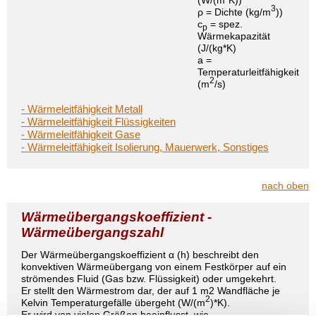
(W/(m*K))
3
ρ
= Dichte (kg/m
))
c
= spez.
p
Wärmekapazität
(J/(kg*K)
a
=
Temperaturleitfähigkeit
2
(m
/s)
- Wärmeleitfähigkeit Metall
- Wärmeleitfähigkeit Flüssigkeiten
- Wärmeleitfähigkeit Gase
- Wärmeleitfähigkeit Isolierung, Mauerwerk, Sonstiges
nach oben
Wärmeübergangskoeffizient -
Wärmeübergangszahl
Der Wärmeübergangskoeffizient α (h) beschreibt den
konvektiven Wärmeübergang von einem Festkörper auf ein
strömendes Fluid (Gas bzw. Flüssigkeit) oder umgekehrt.
Er stellt den Wärmestrom dar, der auf 1 m2 Wandfläche je
2
Kelvin Temperaturgefälle übergeht (W/(m
)*K).
Er wird von vielen Größen beeinflusst, wie