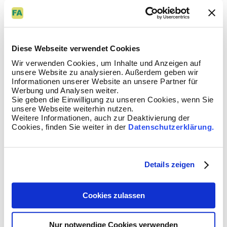
- von physikalischen Eigenschaften des strömenden Stoffes
- von der Art der Strömung (laminar oder turbulent) und der
Strömungsgeschwindigkeit,
- von der geometrischen Gestaltung und den geometrischen
Abmessungen des um- oder durchströmten Körpers,
Diese Webseite verwendet Cookies
- von der geometrischen Oberflächenbeschaffenheit (glatt,
rau)
Wir verwenden Cookies, um Inhalte und Anzeigen auf
- Wärmeübergang von Flüssigkeiten
unsere Website zu analysieren. Außerdem geben wir
- Wärmeübergang von Gasen
Informationen unserer Website an unsere Partner für
- Berechnungsformeln für Wärmeübergang
Werbung und Analysen weiter.
Sie geben die Einwilligung zu unseren Cookies, wenn Sie
unsere Webseite weiterhin nutzen.
nach oben
Weitere Informationen, auch zur Deaktivierung der
Cookies, finden Sie weiter in der
Datenschutzerklärung.
Wärmekapazität
Die spezifische Wärmekapazität c
oder kurz spezifische
p
Wärme eines Stoffes, gibt an, welche Energie man einer
Details zeigen
bestimmten Masse eines Stoffes zuführen muss, um seine
Temperatur um ein Kelvin zu erhöhen (J/(kg*K)).
- Wärmekapazität von Flüssigkeiten
Cookies zulassen
- Wärmekapazität von Gase und Dämpfe
- Wärmekapazität von Metalle
- Wärmekapazität von Mauerwerkstoffe - Gestein - Holz -
Nur notwendige Cookies verwenden
Isolierung - Sonstiges