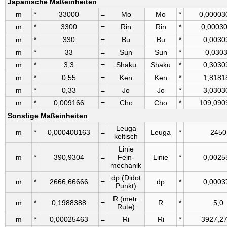
Japanische Maßeinheiten
m
*
33000
=
Mo
Mo
*
0,00003
m
*
3300
=
Rin
Rin
*
0,0003
m
*
330
=
Bu
Bu
*
0,0030
m
*
33
=
Sun
Sun
*
0,030
m
*
3,3
=
Shaku
Shaku
*
0,3030
m
*
0,55
=
Ken
Ken
*
1,8181
m
*
0,33
=
Jo
Jo
*
3,0303
m
*
0,009166
=
Cho
Cho
*
109,090
Sonstige Maßeinheiten
Leuga
m
*
0,000408163
=
Leuga
*
2450
kel­tisch
Linie
m
*
390,9304
=
Fein­
Linie
*
0,0025
mechanik
dp (Didot
m
*
2666,66666
=
dp
*
0,0003
Punkt)
R (metr.
m
*
0,1988388
=
R
*
5,0
Rute)
m
*
0,00025463
=
Ri
Ri
*
3927,2