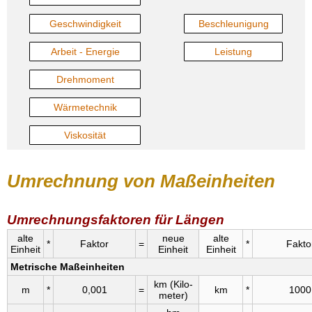
Geschwindigkeit
Beschleunigung
Arbeit - Energie
Leistung
Drehmoment
Wärmetechnik
Viskosität
Umrechnung von Maßeinheiten
Umrechnungsfaktoren für Längen
alte
neue
alte
*
Faktor
=
*
Fakto
Einheit
Einheit
Einheit
Metrische Maßeinheiten
km (Kilo­
m
*
0,001
=
km
*
1000
meter)