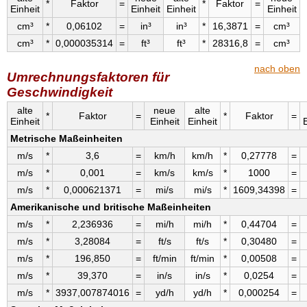
*
Faktor
=
*
Faktor
=
Einheit
Einheit
Einheit
Einheit
cm³
*
0,06102
=
in³
in³
*
16,3871
=
cm³
cm³
*
0,000035314
=
ft³
ft³
*
28316,8
=
cm³
nach oben
Umrechnungsfaktoren für
Geschwindigkeit
alte
neue
alte
*
Faktor
=
*
Faktor
=
Einheit
Einheit
Einheit
Metrische Maßeinheiten
m/s
*
3,6
=
km/h
km/h
*
0,27778
=
m/s
*
0,001
=
km/s
km/s
*
1000
=
m/s
*
0,000621371
=
mi/s
mi/s
*
1609,34398
=
Amerikanische und britische Maßeinheiten
m/s
*
2,236936
=
mi/h
mi/h
*
0,44704
=
m/s
*
3,28084
=
ft/s
ft/s
*
0,30480
=
m/s
*
196,850
=
ft/min
ft/min
*
0,00508
=
m/s
*
39,370
=
in/s
in/s
*
0,0254
=
m/s
*
3937,007874016
=
yd/h
yd/h
*
0,000254
=