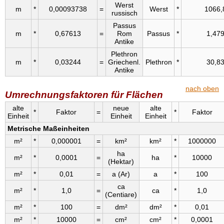
Werst
m
*
0,00093738
=
Werst
*
1066,
russisch
Passus
m
*
0,67613
=
Rom
Passus
*
1,47
Antike
Plethron
m
*
0,03244
=
Griechenl.
Plethron
*
30,8
Antike
nach oben
Umrechnungsfaktoren für Flächen
alte
neue
alte
*
Faktor
=
*
Faktor
Einheit
Einheit
Einheit
Metrische Maßeinheiten
m²
*
0,000001
=
km²
km²
*
1000000
ha
m²
*
0,0001
=
ha
*
10000
(Hektar)
m²
*
0,01
=
a (Ar)
a
*
100
ca
m²
*
1,0
=
ca
*
1,0
(Centiare)
m²
*
100
=
dm²
dm²
*
0,01
m²
*
10000
=
cm²
cm²
*
0,0001