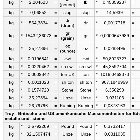
kg
*
2,204623
=
lb
*
0,45359237
=
(pound)
kg
*
0,06852
=
slug
slug
*
14,5939
=
dr
kg
*
564,3834
=
dr
*
0,0017718
=
(dram)
gr
kg
*
15432,36073
=
gr
*
0,0000647989
=
(grain)
oz
kg
*
35,27396
=
oz
*
0,0283495
=
(ounce)
kg
*
0,0196841
=
cwt
cwt
*
50,8023727
=
kg
*
0,0220462
=
sh cwt
sh cwt
*
45,3592704
=
kg
*
0,0009842
=
ton UK
ton
*
1016,0469373
=
kg
*
0,0011023
=
sh ton
sh ton
*
907,1849959
=
kg
*
0,1574729
=
Stone
Stone
*
6,350299
=
kg
*
35,27394
=
Unze
Unze
*
0,031103
=
kg
*
26,79796
=
Ku ping
Ku ping
*
0,0373163
=
Troy - Britische und US-amerikanische Masseneinheiten für Ede
metalle und -steine
kg
*
2,6792289
=
Pound
Pound
*
0,3732417
=
kg
*
32,1507474
=
Unze
Unze
*
0,0311035
=