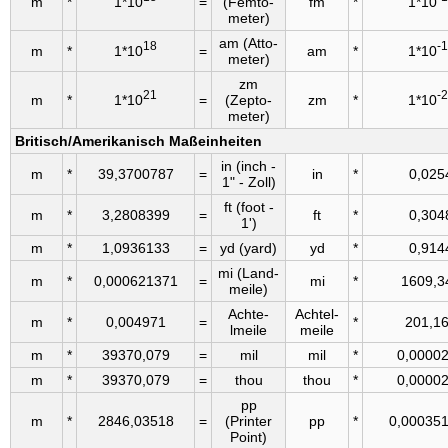
m
*
1*10
=
(Femto­
fm
*
1*10
meter)
am (Atto­
18
-
m
*
1*10
=
am
*
1*10
meter)
zm
21
-
m
*
1*10
=
(Zepto­
zm
*
1*10
meter)
Britisch/Amerikanisch Maßeinheiten
in (inch -
m
*
39,3700787
=
in
*
0,025
1" - Zoll)
ft (foot -
m
*
3,2808399
=
ft
*
0,304
1')
m
*
1,0936133
=
yd (yard)
yd
*
0,914
mi (Land­
m
*
0,000621371
=
mi
*
1609,3
meile)
Achte­
Achtel­
m
*
0,004971
=
*
201,1
lmeile
meile
m
*
39370,079
=
mil
mil
*
0,0000
m
*
39370,079
=
thou
thou
*
0,0000
pp
m
*
2846,03518
=
(Printer
pp
*
0,00035
Point)