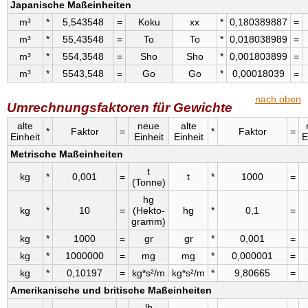
Japanische Maßeinheiten
m³
*
5,543548
=
Koku
xx
*
0,180389887
=
m³
*
55,43548
=
To
To
*
0,018038989
=
m³
*
554,3548
=
Sho
Sho
*
0,001803899
=
m³
*
5543,548
=
Go
Go
*
0,00018039
=
nach oben
Umrechnungsfaktoren für Gewichte
alte
neue
alte
*
Faktor
=
*
Faktor
=
Einheit
Einheit
Einheit
E
Metrische Maßeinheiten
t
kg
*
0,001
=
t
*
1000
=
(Tonne)
hg
kg
*
10
=
(Hekto­
hg
*
0,1
=
gramm)
kg
*
1000
=
gr
gr
*
0,001
=
kg
*
1000000
=
mg
mg
*
0,000001
=
kg
*
0,10197
=
kg*s²/m
kg*s²/m
*
9,80665
=
Amerikanische und britische Maßeinheiten
lb