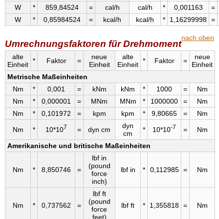
W
*
859,84524
=
cal/h
cal/h
*
0,001163
=
W
*
0,85984524
=
kcal/h
kcal/h
*
1,16299998
=
nach oben
Umrechnungsfaktoren für Drehmoment
alte
neue
alte
neue
*
Faktor
=
*
Faktor
=
Einheit
Einheit
Einheit
Einheit
Metrische Maßeinheiten
Nm
*
0,001
=
kNm
kNm
*
1000
=
Nm
Nm
*
0,000001
=
MNm
MNm
*
1000000
=
Nm
Nm
*
0,101972
=
kpm
kpm
*
9,80665
=
Nm
dyn
7
-7
Nm
*
10*10
=
dyn cm
*
10*10
=
Nm
cm
Amerikanische und britische Maßeinheiten
lbf in
(pound
Nm
*
8,850746
=
lbf in
*
0,112985
=
Nm
force
inch)
lbf ft
(pound
Nm
*
0,737562
=
lbf ft
*
1,355818
=
Nm
force
feet)