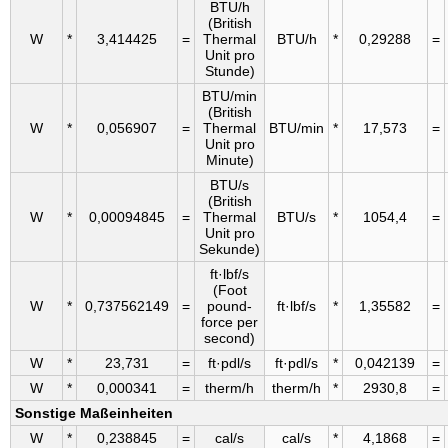
BTU/h
(British
W
*
3,414425
=
Thermal
BTU/h
*
0,29288
=
Unit pro
Stunde)
BTU/min
(British
W
*
0,056907
=
Thermal
BTU/min
*
17,573
=
Unit pro
Minute)
BTU/s
(British
W
*
0,00094845
=
Thermal
BTU/s
*
1054,4
=
Unit pro
Sekunde)
ft·lbf/s
(Foot
W
*
0,737562149
=
pound-
ft·lbf/s
*
1,35582
=
force per
second)
W
*
23,731
=
ft·pdl/s
ft·pdl/s
*
0,042139
=
W
*
0,000341
=
therm/h
therm/h
*
2930,8
=
Sonstige Maß­einheiten
W
*
0,238845
=
cal/s
cal/s
*
4,1868
=