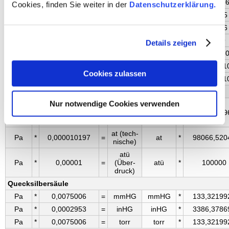
Pa
*
0,02088543
=
psf
psf
*
47,880268
Cookies, finden Sie weiter in der
Datenschutzerklärung.
Pa
*
0,1019716
=
kp/m²
kp/m²
*
9,80665
Pa
*
0,67197
=
pdl/ft²
pdl/ft²
*
1,48816
Pa
*
0,004666
=
pdl/in²
pdl/in²
*
214,29
Details zeigen
Pa
*
0,02088
=
lbf/ft²
lbf/ft²
*
47,8803
-7
Pa
*
0,64754*10
=
tonf/in²
tonf/in²
*
1,54443*1
Cookies zulassen
5
Pa
*
0,9323835*10
=
tonf/ft²
tonf/ft²
*
1,07252*1
Atmosphäre
Nur notwendige Cookies verwenden
atm
Pa
*
0,000009869
=
(physik­
atm
*
101324,99
alische)
at (tech­
Pa
*
0,000010197
=
at
*
98066,520
nische)
atü
Pa
*
0,00001
=
(Über­
atü
*
100000
druck)
Quecksilbersäule
Pa
*
0,0075006
=
mmHG
mmHG
*
133,32199
Pa
*
0,0002953
=
inHG
inHG
*
3386,3786
Pa
*
0,0075006
=
torr
torr
*
133,32199