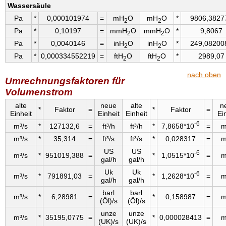
Wassersäule
Pa
*
0,000101974
=
mH
O
mH
O
*
9806,3827
2
2
Pa
*
0,10197
=
mmH
O
mmH
O
*
9,8067
2
2
Pa
*
0,0040146
=
inH
O
inH
O
*
249,08200
2
2
Pa
*
0,000334552219
=
ftH
O
ftH
O
*
2989,07
2
2
nach oben
Umrechnungsfaktoren für
Volumenstrom
alte
neue
alte
n
*
Faktor
=
*
Faktor
=
Einheit
Einheit
Einheit
Ei
-6
m³/s
*
127132,6
=
ft³/h
ft³/h
*
7,8658*10
=
m
m³/s
*
35,314
=
ft³/s
ft³/s
*
0,028317
=
m
US
US
-6
m³/s
*
951019,388
=
*
1,0515*10
=
m
gal/h
gal/h
Uk
Uk
-6
m³/s
*
791891,03
=
*
1,2628*10
=
m
gal/h
gal/h
barl
barl
m³/s
*
6,28981
=
*
0,158987
=
m
(Öl)/s
(Öl)/s
unze
unze
m³/s
*
35195,0775
=
*
0,000028413
=
m
(UK)/s
(UK)/s