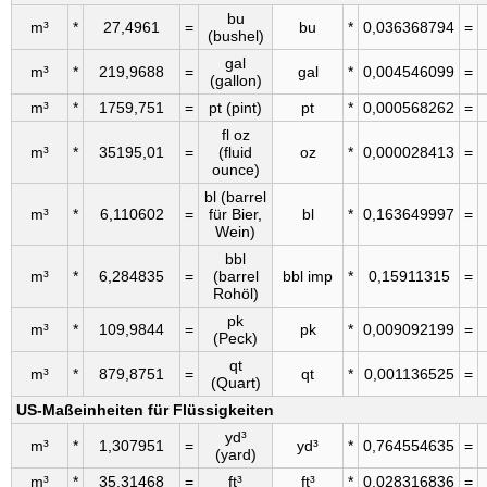
bu
m³
*
27,4961
=
bu
*
0,036368794
=
(bushel)
gal
m³
*
219,9688
=
gal
*
0,004546099
=
(gallon)
m³
*
1759,751
=
pt (pint)
pt
*
0,000568262
=
fl oz
m³
*
35195,01
=
(fluid
oz
*
0,000028413
=
ounce)
bl (barrel
m³
*
6,110602
=
für Bier,
bl
*
0,163649997
=
Wein)
bbl
m³
*
6,284835
=
(barrel
bbl imp
*
0,15911315
=
Rohöl)
pk
m³
*
109,9844
=
pk
*
0,009092199
=
(Peck)
qt
m³
*
879,8751
=
qt
*
0,001136525
=
(Quart)
US-Maßeinheiten für Flüssigkeiten
yd³
m³
*
1,307951
=
yd³
*
0,764554635
=
(yard)
m³
*
35,31468
=
ft³
ft³
*
0,028316836
=