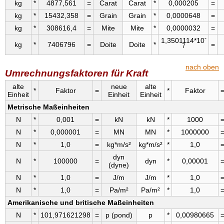
kg
*
4877,561
=
Carat
Carat
*
0,000205
=
kg
*
15432,358
=
Grain
Grain
*
0,0000648
=
kg
*
308616,4
=
Mite
Mite
*
0,0000032
=
-
1,3501114*10
kg
*
7406796
=
Doite
Doite
*
=
7
nach oben
Umrechnungsfaktoren für Kraft
alte
neue
alte
*
Faktor
=
*
Faktor
Einheit
Einheit
Einheit
Metrische Maßeinheiten
N
*
0,001
=
kN
kN
*
1000
N
*
0,000001
=
MN
MN
*
1000000
N
*
1,0
=
kg*m/s²
kg*m/s²
*
1,0
dyn
N
*
100000
=
dyn
*
0,00001
(dyne)
N
*
1,0
=
J/m
J/m
*
1,0
N
*
1,0
=
Pa/m²
Pa/m²
*
1,0
Amerikanische und britische Maßeinheiten
N
*
101,971621298
=
p (pond)
p
*
0,00980665