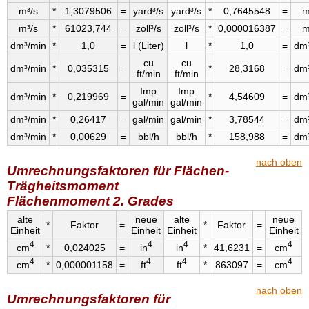
m³/s
*
1,3079506
=
yard³/s
yard³/s
*
0,7645548
=
m
m³/s
*
61023,744
=
zoll³/s
zoll³/s
*
0,000016387
=
m
dm³/min
*
1,0
=
l (Liter)
l
*
1,0
=
dm
cu
cu
dm³/min
*
0,035315
=
*
28,3168
=
dm
ft/min
ft/min
Imp
Imp
dm³/min
*
0,219969
=
*
4,54609
=
dm
gal/min
gal/min
dm³/min
*
0,26417
=
gal/min
gal/min
*
3,78544
=
dm
dm³/min
*
0,00629
=
bbl/h
bbl/h
*
158,988
=
dm
nach oben
Umrechnungsfaktoren für Flächen-
Trägheitsmoment
Flächenmoment 2. Grades
alte
neue
alte
neue
*
Faktor
=
*
Faktor
=
Einheit
Einheit
Einheit
Einheit
4
4
4
4
cm
*
0,024025
=
in
in
*
41,6231
=
cm
4
4
4
4
cm
*
0,000001158
=
ft
ft
*
863097
=
cm
nach oben
Umrechnungsfaktoren für