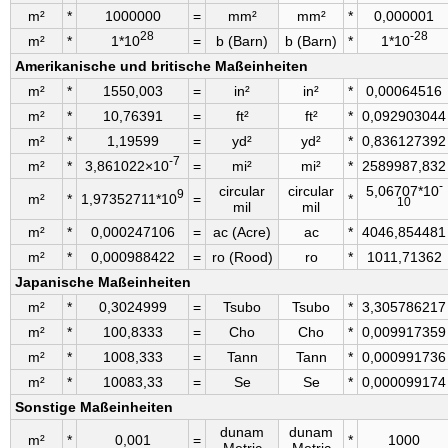
m²
*
1000000
=
mm²
mm²
*
0,000001
28
-28
m²
*
1*10
=
b (Barn)
b (Barn)
*
1*10
Amerikanische und britische Maßeinheiten
m²
*
1550,003
=
in²
in²
*
0,00064516
m²
*
10,76391
=
ft²
ft²
*
0,092903044
m²
*
1,19599
=
yd²
yd²
*
0,836127392
-7
m²
*
3,861022×10
=
mi²
mi²
*
2589987,832
-
circular
circular
5,06707*10
9
m²
*
1,97352711*10
=
*
10
mil
mil
m²
*
0,000247106
=
ac (Acre)
ac
*
4046,854481
m²
*
0,000988422
=
ro (Rood)
ro
*
1011,71362
Japanische Maßeinheiten
m²
*
0,3024999
=
Tsubo
Tsubo
*
3,305786217
m²
*
100,8333
=
Cho
Cho
*
0,009917359
m²
*
1008,333
=
Tann
Tann
*
0,000991736
m²
*
10083,33
=
Se
Se
*
0,000099174
Sonstige Maßeinheiten
dunam
dunam
m²
*
0,001
=
*
1000