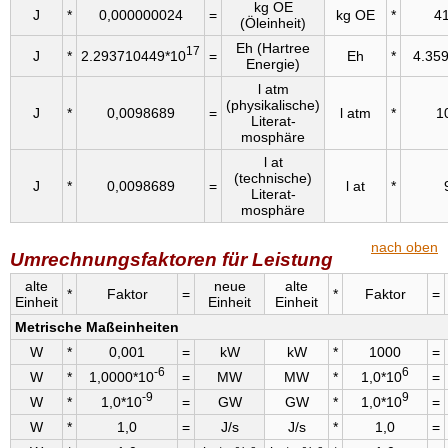
kg OE
J
*
0,000000024
=
kg OE
*
4
(Öleinheit)
Eh (Hartree
17
J
*
2.293710449*10
=
Eh
*
4.35
Energie)
l atm
(physikalische)
J
*
0,0098689
=
l atm
*
1
Literat­
mosphäre
l at
(technische)
J
*
0,0098689
=
l at
*
Literat­
mosphäre
nach oben
Umrechnungsfaktoren für Leistung
alte
neue
alte
*
Faktor
=
*
Faktor
=
Einheit
Einheit
Einheit
Metrische Maßeinheiten
W
*
0,001
=
kW
kW
*
1000
=
-6
6
W
*
1,0000*10
=
MW
MW
*
1,0*10
=
-9
9
W
*
1,0*10
=
GW
GW
*
1,0*10
=
W
*
1,0
=
J/s
J/s
*
1,0
=