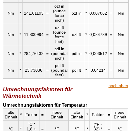
ozf in
(ounce
Nm
*
141,61193
=
ozf in
*
0,007062
=
Nm
force
inch)
ozf ft
(ounce
Nm
*
11,800994
=
ozf ft
*
0,084739
=
Nm
force
feet)
pdl in
Nm
*
284,76432
=
(poundal
pdl in
*
0,003512
=
Nm
inch)
pdl ft
Nm
*
23,73036
=
(poundal
pdl ft
*
0,04214
=
Nm
feet)
nach oben
Umrechnungsfaktoren für
Wärmetechnik
Umrechnungsfaktoren für Temperatur
alte
neue
alte
neue
*
Faktor
=
*
Faktor
=
Einheit
Einheit
Einheit
Einheit
°C *
(°F -
°C
*
1,8 +
=
°F
°F
*
32) *
=
°C