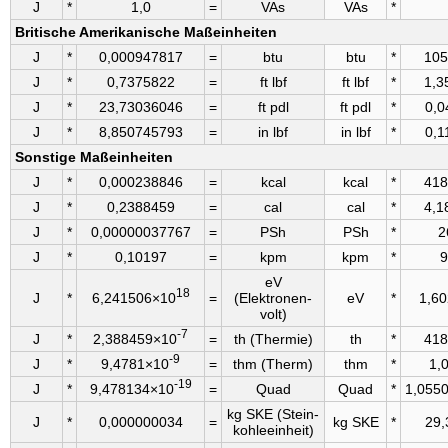
J
*
1,0
=
VAs
VAs
*
Bri­tische Ameri­kanische Maß­einheiten
J
*
0,000947817
=
btu
btu
*
105
J
*
0,7375822
=
ft lbf
ft lbf
*
1,3
J
*
23,73036046
=
ft pdl
ft pdl
*
0,0
J
*
8,850745793
=
in lbf
in lbf
*
0,1
Sonstige Maß­einheiten
J
*
0,000238846
=
kcal
kcal
*
418
J
*
0,2388459
=
cal
cal
*
4,1
J
*
0,00000037767
=
PSh
PSh
*
2
J
*
0,10197
=
kpm
kpm
*
9
eV
18
J
*
6,241506×10
=
(Elektronen­
eV
*
1,6
volt)
-7
J
*
2,388459×10
=
th (Thermie)
th
*
418
-9
J
*
9,4781×10
=
thm (Therm)
thm
*
1,
-19
J
*
9,478134×10
=
Quad
Quad
*
1,055
kg SKE (Stein­
J
*
0,000000034
=
kg SKE
*
29,
kohle­einheit)