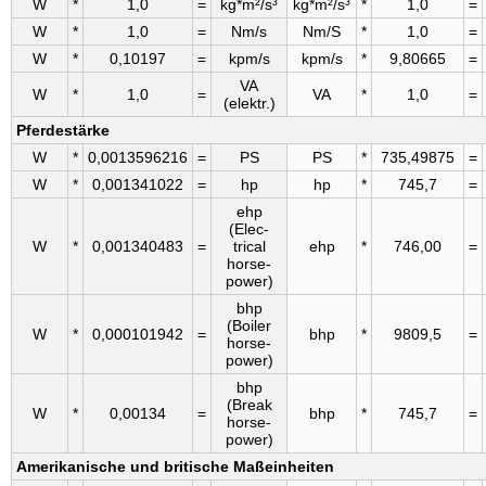
W
*
1,0
=
kg*m²/s³
kg*m²/s³
*
1,0
=
W
*
1,0
=
Nm/s
Nm/S
*
1,0
=
W
*
0,10197
=
kpm/s
kpm/s
*
9,80665
=
VA
W
*
1,0
=
VA
*
1,0
=
(elektr.)
Pferdestärke
W
*
0,0013596216
=
PS
PS
*
735,49875
=
W
*
0,001341022
=
hp
hp
*
745,7
=
ehp
(Elec­
W
*
0,001340483
=
trical
ehp
*
746,00
=
horse­
power)
bhp
(Boiler
W
*
0,000101942
=
bhp
*
9809,5
=
horse­
power)
bhp
(Break
W
*
0,00134
=
bhp
*
745,7
=
horse­
power)
Amerikanische und britische Maßeinheiten