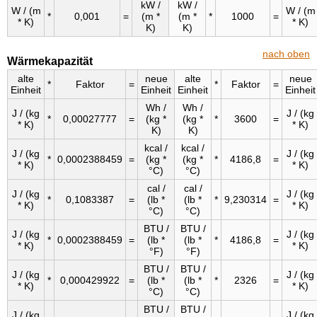
kW /
kW /
W / (m
W / (m
*
0,001
=
(m *
(m *
*
1000
=
* K)
* K)
K)
K)
nach oben
Wärmekapazität
alte
neue
alte
neue
*
Faktor
=
*
Faktor
=
Einheit
Einheit
Einheit
Einheit
Wh /
Wh /
J / (kg
J / (kg
*
0,00027777
=
(kg *
(kg *
*
3600
=
* K)
* K)
K)
K)
kcal /
kcal /
J / (kg
J / (kg
*
0,0002388459
=
(kg *
(kg *
*
4186,8
=
* K)
* K)
°C)
°C)
cal /
cal /
J / (kg
J / (kg
*
0,1083387
=
(lb *
(lb *
*
9,230314
=
* K)
* K)
°C)
°C)
BTU /
BTU /
J / (kg
J / (kg
*
0,0002388459
=
(lb *
(lb *
*
4186,8
=
* K)
* K)
°F)
°F)
BTU /
BTU /
J / (kg
J / (kg
*
0,000429922
=
(lb *
(lb *
*
2326
=
* K)
* K)
°C)
°C)
BTU /
BTU /
J / (kg
J / (kg