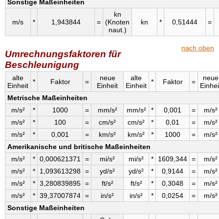
Sonstige Maßeinheiten
kn
m/s
*
1,943844
=
(Knoten
kn
*
0,51444
=
naut.)
nach oben
Umrechnungsfaktoren für
Beschleunigung
alte
neue
alte
neue
*
Faktor
=
*
Faktor
=
Einheit
Einheit
Einheit
Einhei
Metrische Maßeinheiten
m/s²
*
1000
=
mm/s²
mm/s²
*
0,001
=
m/s²
m/s²
*
100
=
cm/s²
cm/s²
*
0,01
=
m/s²
m/s²
*
0,001
=
km/s²
km/s²
*
1000
=
m/s²
Amerikanische und britische Maßeinheiten
m/s²
*
0,000621371
=
mi/s²
mi/s²
*
1609,344
=
m/s²
m/s²
*
1,093613298
=
yd/s²
yd/s²
*
0,9144
=
m/s²
m/s²
*
3,280839895
=
ft/s²
ft/s²
*
0,3048
=
m/s²
m/s²
*
39,37007874
=
in/s²
in/s²
*
0,0254
=
m/s²
Sonstige Maßeinheiten