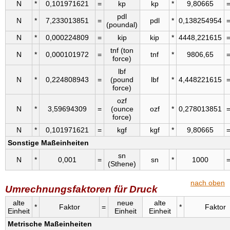
N
*
0,101971621
=
kp
kp
*
9,80665
pdl
N
*
7,233013851
=
pdl
*
0,138254954
(poundal)
N
*
0,000224809
=
kip
kip
*
4448,221615
tnf (ton
N
*
0,000101972
=
tnf
*
9806,65
force)
lbf
N
*
0,224808943
=
(pound
lbf
*
4,448221615
force)
ozf
N
*
3,59694309
=
(ounce
ozf
*
0,278013851
force)
N
*
0,101971621
=
kgf
kgf
*
9,80665
Sonstige Maßeinheiten
sn
N
*
0,001
=
sn
*
1000
(Sthene)
nach oben
Umrechnungsfaktoren für Druck
alte
neue
alte
*
Faktor
=
*
Faktor
Einheit
Einheit
Einheit
Metrische Maßeinheiten