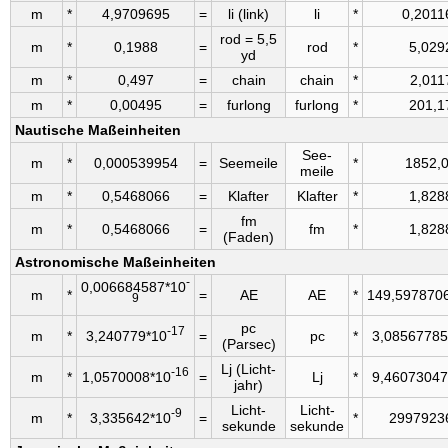
m
*
4,9709695
=
li (link)
li
*
0,2011
rod = 5,5
m
*
0,1988
=
rod
*
5,029
yd
m
*
0,497
=
chain
chain
*
2,011
m
*
0,00495
=
furlong
furlong
*
201,1
Nautische Maßeinheiten
See­
m
*
0,000539954
=
See­meile
*
1852,
meile
m
*
0,5468066
=
Klafter
Klafter
*
1,828
fm
m
*
0,5468066
=
fm
*
1,828
(Faden)
Astronomische Maßeinheiten
-
0,006684587*10
m
*
=
AE
AE
*
149,597870
9
pc
-17
m
*
3,240779*10
=
pc
*
3,08567785
(Parsec)
Lj (Licht­
-16
m
*
1,0570008*10
=
Lj
*
9,46073047
jahr)
Licht­
Licht­
-9
m
*
3,335642*10
=
*
2997923
sekunde
sekunde