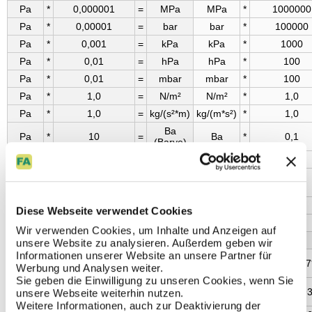
Pa
*
0,000001
=
MPa
MPa
*
1000000
Pa
*
0,00001
=
bar
bar
*
100000
Pa
*
0,001
=
kPa
kPa
*
1000
Pa
*
0,01
=
hPa
hPa
*
100
Pa
*
0,01
=
mbar
mbar
*
100
Pa
*
1,0
=
N/m²
N/m²
*
1,0
Pa
*
1,0
=
kg/(s²*m)
kg/(m*s²)
*
1,0
Ba
Pa
*
10
=
Ba
*
0,1
(Barye)
Pa
*
10
=
dyn/cm²
dyn/cm²
*
0,1
pz
Pa
*
0,001
=
pz
*
1000
(Pièze)
N/mm²
*
10
=
bar
bar
*
0,1
Diese Webseite verwendet Cookies
MPa
*
1
=
N/mm²
N/mm²
*
1
Wir verwenden Cookies, um Inhalte und Anzeigen auf
Amerikanische und britische Maßeinheiten
unsere Website zu analysieren. Außerdem geben wir
Informationen unserer Website an unsere Partner für
kip/in² -
kip/in² -
-7
Pa
*
1,450377*10
=
*
6,894759087
Werbung und Analysen weiter.
ksi
ksi
Sie geben die Einwilligung zu unseren Cookies, wenn Sie
lbf/in² -
lbf/in² -
Pa
*
0,000145037738
=
*
6894,75729
unsere Webseite weiterhin nutzen.
psi
psi
Weitere Informationen, auch zur Deaktivierung der