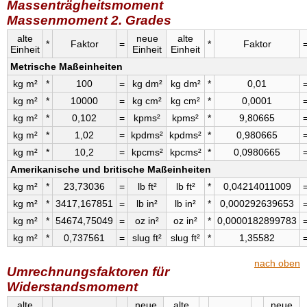
Massenträgheitsmoment
Massenmoment 2. Grades
alte
neue
alte
*
Faktor
=
*
Faktor
Einheit
Einheit
Einheit
Metrische Maßeinheiten
kg m²
*
100
=
kg dm²
kg dm²
*
0,01
kg m²
*
10000
=
kg cm²
kg cm²
*
0,0001
kg m²
*
0,102
=
kpms²
kpms²
*
9,80665
kg m²
*
1,02
=
kpdms²
kpdms²
*
0,980665
kg m²
*
10,2
=
kpcms²
kpcms²
*
0,0980665
Amerikanische und britische Maßeinheiten
kg m²
*
23,73036
=
lb ft²
lb ft²
*
0,04214011009
kg m²
*
3417,167851
=
lb in²
lb in²
*
0,000292639653
kg m²
*
54674,75049
=
oz in²
oz in²
*
0,0000182899783
kg m²
*
0,737561
=
slug ft²
slug ft²
*
1,35582
nach oben
Umrechnungsfaktoren für
Widerstandsmoment
alte
neue
alte
neue