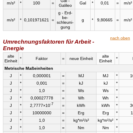
Gal -
m/s²
*
100
=
Gal
*
0,01
=
m/s²
Galileo
g - Erd­
be­
m/s²
*
0,101971621
=
g
*
9,80665
=
m/s²
schleuni­
gung
nach oben
Umrechnungsfaktoren für Arbeit -
Energie
alte
alte
*
Faktor
=
neue Einheit
*
Einheit
Einheit
Metrische Maßeinheiten
J
*
0,000001
=
MJ
MJ
*
1
J
*
0,001
=
kJ
kJ
*
J
*
1,0
=
Ws
Ws
*
J
*
0,00027778
=
Wh
Wh
*
-7
J
*
2,7777×10
=
kWh
kWh
*
3
J
*
10000000
=
Erg
Erg
*
1
J
*
1,0
=
kg*m²/s²
kg*m²/s²
*
J
*
1,0
=
Nm
Nm
*