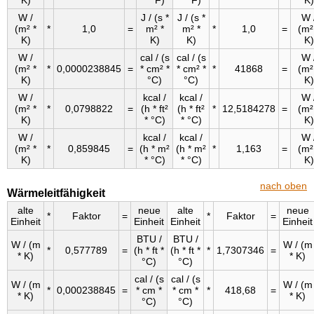
K)
* °F)
* °F)
K)
W /
J / (s *
J / (s *
W 
(m² *
*
1,0
=
m² *
m² *
*
1,0
=
(m²
K)
K)
K)
K)
W /
cal / (s
cal / (s
W 
(m² *
*
0,0000238845
=
* cm² *
* cm² *
*
41868
=
(m²
K)
°C)
°C)
K)
W /
kcal /
kcal /
W 
(m² *
*
0,0798822
=
(h * ft²
(h * ft²
*
12,5184278
=
(m²
K)
* °C)
* °C)
K)
W /
kcal /
kcal /
W 
(m² *
*
0,859845
=
(h * m²
(h * m²
*
1,163
=
(m²
K)
* °C)
* °C)
K)
nach oben
Wärmeleitfähigkeit
alte
neue
alte
neue
*
Faktor
=
*
Faktor
=
Einheit
Einheit
Einheit
Einheit
BTU /
BTU /
W / (m
W / (m
*
0,577789
=
(h * ft *
(h * ft *
*
1,7307346
=
* K)
* K)
°C)
°C)
cal / (s
cal / (s
W / (m
W / (m
*
0,000238845
=
* cm *
* cm *
*
418,68
=
* K)
* K)
°C)
°C)