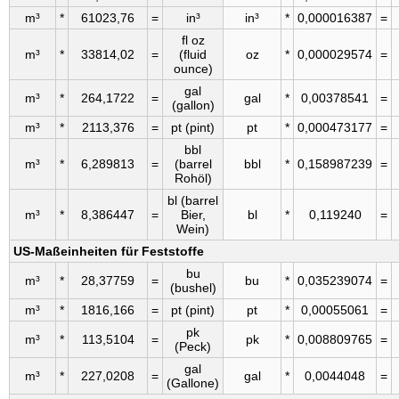
m³
*
61023,76
=
in³
in³
*
0,000016387
=
fl oz
m³
*
33814,02
=
(fluid
oz
*
0,000029574
=
ounce)
gal
m³
*
264,1722
=
gal
*
0,00378541
=
(gallon)
m³
*
2113,376
=
pt (pint)
pt
*
0,000473177
=
bbl
m³
*
6,289813
=
(barrel
bbl
*
0,158987239
=
Rohöl)
bl (barrel
m³
*
8,386447
=
Bier,
bl
*
0,119240
=
Wein)
US-Maßeinheiten für Feststoffe
bu
m³
*
28,37759
=
bu
*
0,035239074
=
(bushel)
m³
*
1816,166
=
pt (pint)
pt
*
0,00055061
=
pk
m³
*
113,5104
=
pk
*
0,008809765
=
(Peck)
gal
m³
*
227,0208
=
gal
*
0,0044048
=
(Gallone)