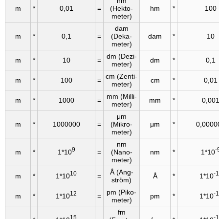
hm
m
*
0,01
=
(Hekto­
hm
*
100
meter)
dam
m
*
0,1
=
(Deka­
dam
*
10
meter)
dm (Dezi­
m
*
10
=
dm
*
0,1
meter)
cm (Zenti­
m
*
100
=
cm
*
0,01
meter)
mm (Milli­
m
*
1000
=
mm
*
0,00
meter)
μm
m
*
1000000
=
(Mikro­
μm
*
0,0000
meter)
nm
9
-
m
*
1*10
=
(Nano­
nm
*
1*10
meter)
Å (Ang­
10
-
m
*
1*10
=
Å
*
1*10
ström)
pm (Piko­
12
-
m
*
1*10
=
pm
*
1*10
meter)
fm
15
-