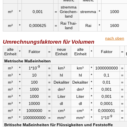
Metric
Metric
stremma
m²
*
0,001
=
Griechen­
stremma
*
1000
land
Rai Thai­
m²
*
0,000625
=
Rai
*
1600
land
nach oben
Umrechnungsfaktoren für Volumen
alte
neue
alte
*
Faktor
=
*
Faktor
=
Einheit
Einheit
Einheit
Metrische Maßeinheiten
-9
m³
*
1*10
=
km³
km³
*
1000000000
=
m³
*
10
=
hl
hl
*
0,1
=
m³
*
100
=
Dekaliter
Dekaliter
*
0,01
=
m³
*
1000
=
dm³
dm³
*
0,001
=
m³
*
1000
=
Liter
Liter
*
0,001
=
m³
*
10000
=
dl
dl
*
0,0001
=
m³
*
1000000
=
cm³
cm³
*
0,000001
=
-9
m³
*
1000000000
=
mm³
mm³
*
1*10
=
Britische Maßeinheiten für Flüssigkeiten und Feststoffe