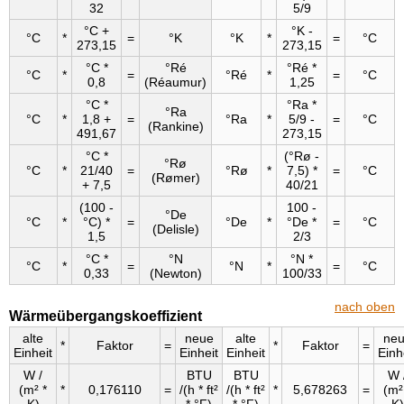
32
5/9
°C +
°K -
°C
*
=
°K
°K
*
=
°C
273,15
273,15
°C *
°Ré
°Ré *
°C
*
=
°Ré
*
=
°C
0,8
(Réaumur)
1,25
°C *
°Ra *
°Ra
°C
*
1,8 +
=
°Ra
*
5/9 -
=
°C
(Rankine)
491,67
273,15
°C *
(°Rø -
°Rø
°C
*
21/40
=
°Rø
*
7,5) *
=
°C
(Rømer)
+ 7,5
40/21
(100 -
100 -
°De
°C
*
°C) *
=
°De
*
°De *
=
°C
(Delisle)
1,5
2/3
°C *
°N
°N *
°C
*
=
°N
*
=
°C
0,33
(Newton)
100/33
nach oben
Wärmeübergangskoeffizient
alte
neue
alte
ne
*
Faktor
=
*
Faktor
=
Einheit
Einheit
Einheit
Einh
W /
BTU
BTU
W 
(m² *
*
0,176110
=
/(h * ft²
/(h * ft²
*
5,678263
=
(m²