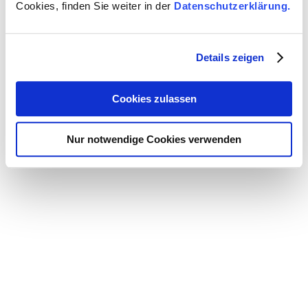
Cookies, finden Sie weiter in der
Datenschutzerklärung.
Feuchtkugeltemperatur
Berechnung der Feuchtkugeltemperatur aus der
Lufttemperatur und relativen Luchtfeuchtigkeit.
Details zeigen
Cookies zulassen
Nur notwendige Cookies verwenden
Hinweise
|
Impressum
|
Datenschutz
|
Kontakt