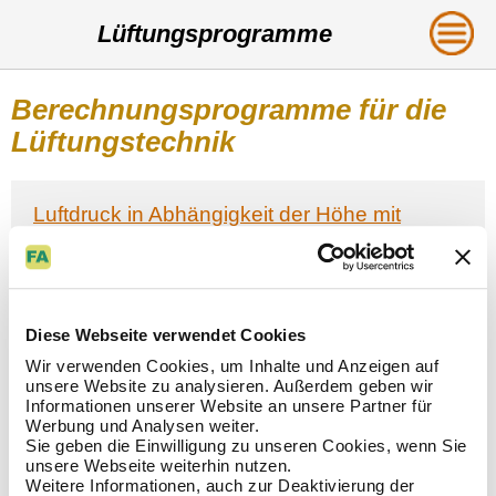
Lüftungsprogramme
Berechnungsprogramme für die
Lüftungstechnik
Luftdruck in Abhängigkeit der Höhe mit
Berücksichtigung der Temperaturabnahme -
Barometrische Höhenformel
Mit zunehmender Höhe nimmt der Luftdruck ab.
Ebenfalls nimmt die Temperatur mit der Höhe
ab.
Diese Webseite verwendet Cookies
Als Nehrungsformel kann die Barometrische
Höhenformel angesetzt werden. Bei dieser
Wir verwenden Cookies, um Inhalte und Anzeigen auf
Formel wird eine konstante
unsere Website zu analysieren. Außerdem geben wir
Temperaturabnahme zugrunde gelegt. Im Mittel wird ein
Informationen unserer Website an unsere Partner für
Wert von 0,0065 K/m angesetzt, der je nach Wetterlage oder
Werbung und Analysen weiter.
Jahreszeit variieren kann.
Sie geben die Einwilligung zu unseren Cookies, wenn Sie
unsere Webseite weiterhin nutzen.
Weitere Informationen, auch zur Deaktivierung der