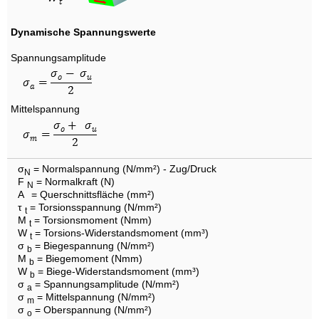
Dynamische Spannungswerte
Spannungsamplitude
Mittelspannung
σ
= Normalspannung (N/mm²) - Zug/Druck
N
F
= Normalkraft (N)
N
A
= Querschnittsfläche (mm²)
τ
= Torsionsspannung (N/mm²)
t
M
= Torsionsmoment (Nmm)
t
W
= Torsions-Widerstandsmoment (mm³)
t
σ
= Biegespannung (N/mm²)
b
M
= Biegemoment (Nmm)
b
W
= Biege-Widerstandsmoment (mm³)
b
σ
= Spannungsamplitude (N/mm²)
a
σ
= Mittelspannung (N/mm²)
m
σ
= Oberspannung (N/mm²)
o