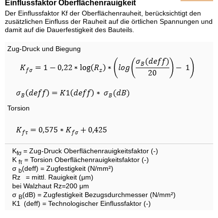
Einflussfaktor Oberflächenrauigkeit
Der Einflussfaktor Kf der Oberflächenrauheit, berücksichtigt den
zusätzlichen Einfluss der Rauheit auf die örtlichen Spannungen und
damit auf die Dauerfestigkeit des Bauteils.
Zug-Druck und Biegung
Torsion
K
= Zug-Druck Oberflächenrauigkeitsfaktor (-)
fσ
K
= Torsion Oberflächenrauigkeitsfaktor (-)
fτ
σ
(deff) = Zugfestigkeit (N/mm²)
b
Rz
= mittl. Rauigkeit (μm)
bei Walzhaut Rz=200 μm
σ
(dB) = Zugfestigkeit Bezugsdurchmesser (N/mm²)
B
K1
(deff) = Technologischer Einflussfaktor (-)