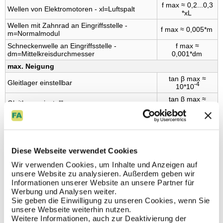
f max ≈ 0,2...0,3
Wellen von Elektromotoren - xl=Luftspalt
*xL
Wellen mit Zahnrad an Eingriffsstelle -
f max ≈ 0,005*m
m=Normalmodul
Schneckenwelle an Eingriffsstelle -
f max ≈
dm=Mittelkreisdurchmesser
0,001*dm
max. Neigung
tan β max ≈
Gleitlager einstellbar
-4
10*10
tan β max ≈
Gleitlager einstellbar
-4
10*10
-
tan β max ≈ 3*10
Gleitlager nicht einstellbar
4
tan β max ≈
Wälzlager, Radial-Rillenkugellager
-4
10*10
Diese Webseite verwendet Cookies
-
tan β max ≈ 2*10
Wälzlager, Radial-Zylinderrollenlager
Wir verwenden Cookies, um Inhalte und Anzeigen auf
4
unsere Website zu analysieren. Außerdem geben wir
-
Wellen mit ungehärtetem Zahnrad an
tan β max ≈ 1*10
Informationen unserer Website an unsere Partner für
4
Eingriffsstelle
Werbung und Analysen weiter.
-
Sie geben die Einwilligung zu unseren Cookies, wenn Sie
Wellen mit gehärtetem Zahnrad an
tan β max ≈ 1*10
4
Eingriffsstelle
unsere Webseite weiterhin nutzen.
Weitere Informationen, auch zur Deaktivierung der
-
Industriegetriebe schwere Anwendung - Modul
tan β max ≈ 4*10