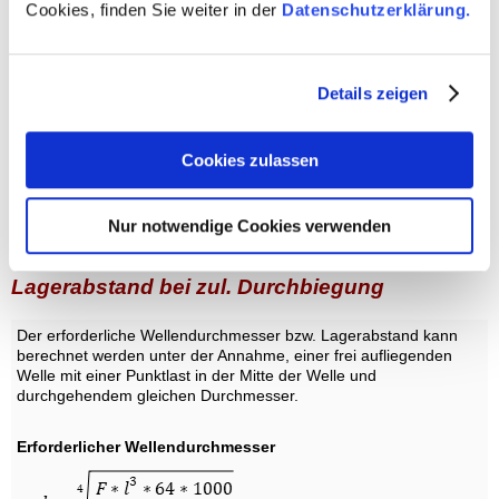
Cookies, finden Sie weiter in der
Datenschutzerklärung.
4
= 5 oder Zahnbreite = 50 mm
Industriegetriebe schwere Anwendung - Modul
tan β max ≈
-4
> 5 oder Zahnbreite > 50 mm
1,5*10
max. Verdrehung
Details zeigen
Wellen allgemein, φ max bezogen auf
φ max ≈ 0,25°/m
Verdrehlänge (Torsion)
Cookies zulassen
Lagerabstand
Lagerabstand bei gegebenem
L = 300...400 * d
0,5
Wellendurchmesser
Nur notwendige Cookies verwenden
nach oben
Wellendurchmesser bzw.
Lagerabstand bei zul. Durchbiegung
Der erforderliche Wellendurchmesser bzw. Lagerabstand kann
berechnet werden unter der Annahme, einer frei aufliegenden
Welle mit einer Punktlast in der Mitte der Welle und
durchgehendem gleichen Durchmesser.
Erforderlicher Wellendurchmesser