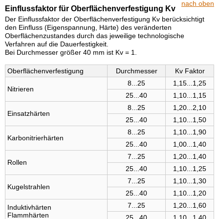
nach oben
Einflussfaktor für Oberflächenverfestigung Kv
Der Einflussfaktor der Oberflächenverfestigung Kv berücksichtigt
den Einfluss (Eigenspannung, Härte) des veränderten
Oberflächenzustandes durch das jeweilige technologische
Verfahren auf die Dauerfestigkeit.
Bei Durchmesser größer 40 mm ist Kv = 1.
Ober­flächen­verfestigung
Dur­chmesser
Kv Faktor
8...25
1,15...1,25
Nitrieren
25...40
1,10...1,15
8...25
1,20...2,10
Einsatz­härten
25...40
1,10...1,50
8...25
1,10...1,90
Karbo­nitrier­härten
25...40
1,00...1,40
7...25
1,20...1,40
Rollen
25...40
1,10...1,25
7...25
1,10...1,30
Kugel­strahlen
25...40
1,10...1,20
7...25
1,20...1,60
In­duktiv­härten
Flamm­härten
25...40
1,10...1,40