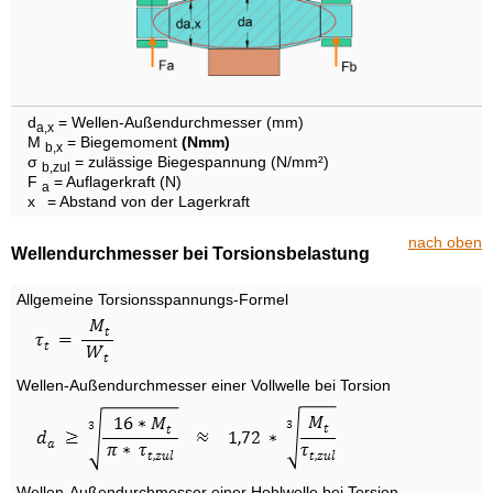
d
= Wellen-Außendurchmesser (mm)
a,x
M
= Biegemoment
(Nmm)
b,x
σ
= zulässige Biegespannung (N/mm²)
b,zul
F
= Auflagerkraft (N)
a
x
= Abstand von der Lagerkraft
nach oben
Wellendurchmesser bei Torsionsbelastung
Allgemeine Torsionsspannungs-Formel
Wellen-Außendurchmesser einer Vollwelle bei Torsion
Wellen-Außendurchmesser einer Hohlwelle bei Torsion