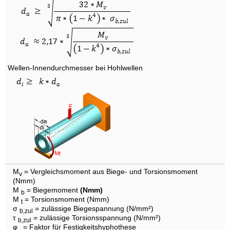
Wellen-Innendurchmesser bei Hohlwellen
M
= Vergleichsmoment aus Biege- und Torsionsmoment
v
(Nmm)
M
= Biegemoment
(Nmm)
b
M
= Torsionsmoment (Nmm)
t
σ
= zulässige Biegespannung (N/mm²)
b,zul
τ
= zulässige Torsionsspannung (N/mm²)
b,zul
φ
= Faktor für Festigkeitshyphothese