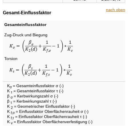
nach oben
Gesamt-Einflussfaktor
Gesamteinflussfaktor
Zug-Druck und Biegung
Torsion
K
= Gesamteinflussfaktor σ (-)
σ
K
= Gesamteinflussfaktor τ (-)
τ
β
= Kerbwirkungszahl σ (-)
σ
β
= Kerbwirkungszahl τ (-)
τ
K
= Geometrischer Einflussfaktor (-)
2
K
= Einflussfaktor Oberflächenrauheit σ (-)
f,σ
K
= Einflussfaktor Oberflächenrauheit τ (-)
f,τ
K
= Einflussfaktor Oberflächenverfestigung (-)
v