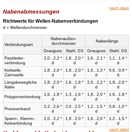
nach oben
Nabenabmessungen
Richtwerte für Wellen-Nabenverbindungen
d = Wellendurchmesser
Naben­außen­
Naben­länge
durchmesser
Ver­bindungs­art
Grau­guss
Stahl, GS
Grau­guss
Stahl, GS
Pass­feder­
2,0...2,2 *
1,8...2,0 *
1,6...2,1 *
1,1...1,4 *
verbindung
d
d
d
d
Keilwelle,
1,8...2,0 *
1,8...2,0 *
1,0...1,3 *
0,6...0,9 *
Zahnwelle
d
d
d
d
Längs­bewegliche
1,8...2,0 *
1,6...1,8 *
2,0...2,2 *
1,8...2,0 *
Nabe
d
d
d
d
1,6...1,8 *
1,3...1,6 *
1,8...2,0 *
1,6...1,8 *
Polygon­verbindung
d
d
d
d
2,2...2,6 *
2,0...2,5 *
1,2...1,5 *
0,8...1,0 *
Press­verband
d
d
d
d
Spann-, Klemm-,
2,0...2,2 *
1,8...2,0 *
1,6...2,0 *
1,2...1,5 *
Keil­verbindung
d
d
d
d
nach oben