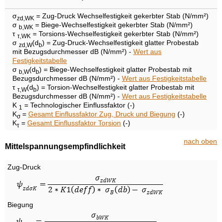
σ
= Zug-Druck Wechselfestigkeit gekerbter Stab (N/mm²)
zd,WK
σ
= Biege-Wechselfestigkeit gekerbter Stab (N/mm²)
b,WK
τ
= Torsions-Wechselfestigkeit gekerbter Stab (N/mm²)
τ,WK
σ
(d
) = Zug-Druck-Wechselfestigkeit glatter Probestab
zd,W
b
mit Bezugsdurchmesser dB (N/mm²) -
Wert aus
Festigkeitstabelle
σ
(d
) = Biege-Wechselfestigkeit glatter Probestab mit
b,W
b
Bezugsdurchmesser dB (N/mm²) -
Wert aus Festigkeitstabelle
τ
(d
) = Torsion-Wechselfestigkeit glatter Probestab mit
τ,W
b
Bezugsdurchmesser dB (N/mm²) -
Wert aus Festigkeitstabelle
K
= Technologischer Einflussfaktor (-)
1
K
=
Gesamt Einflussfaktor Zug, Druck und Biegung
(-)
σ
K
=
Gesamt Einflussfaktor Torsion
(-)
τ
nach oben
Mittelspannungsempfindlichkeit
Zug-Druck
Biegung