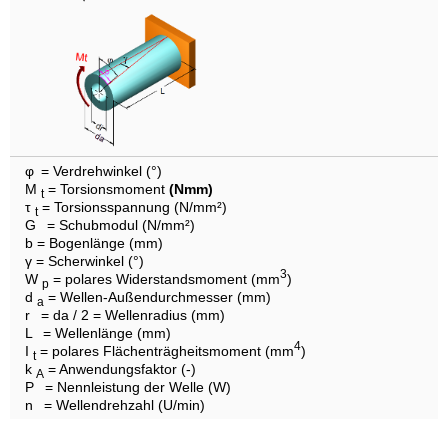
φ
= Verdrehwinkel (°)
M
= Torsionsmoment
(Nmm)
t
τ
= Torsionsspannung (N/mm²)
t
G
= Schubmodul (N/mm²)
b = Bogenlänge (mm)
γ = Scherwinkel (°)
3
W
= polares Widerstandsmoment (mm
)
p
d
= Wellen-Außendurchmesser (mm)
a
r
= da / 2 = Wellenradius (mm)
L
= Wellenlänge (mm)
4
I
= polares Flächenträgheitsmoment (mm
)
t
k
= Anwendungsfaktor (-)
A
P
= Nennleistung der Welle (W)
n
= Wellendrehzahl (U/min)