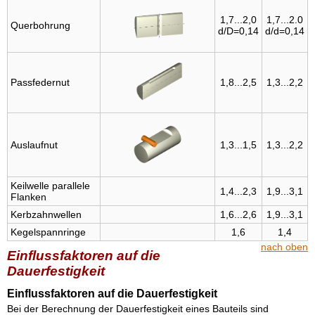
1,7...2,0
1,7...2.0
Quer­bohrung
d/D=0,14
d/d=0,14
Pass­federnut
1,8...2,5
1,3...2,2
Aus­laufnut
1,3...1,5
1,3...2,2
Keil­welle parallele
1,4...2,3
1,9...3,1
Flanken
Kerb­zahn­wellen
1,6...2,6
1,9...3,1
Kegel­spannringe
1,6
1,4
nach oben
Einflussfaktoren auf die
Dauerfestigkeit
Einflussfaktoren auf die Dauerfestigkeit
Bei der Berechnung der Dauerfestigkeit eines Bauteils sind