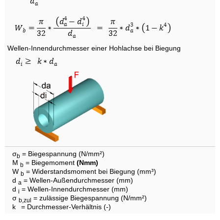
Wellen-Innendurchmesser einer Hohlachse bei Biegung
σ
= Biegespannung (N/mm²)
b
M
= Biegemoment
(Nmm)
b
W
= Widerstandsmoment bei Biegung (mm³)
b
d
= Wellen-Außendurchmesser (mm)
a
d
= Wellen-Innendurchmesser (mm)
i
σ
= zulässige Biegespannung (N/mm²)
b,zul
k
= Durchmesser-Verhältnis (-)