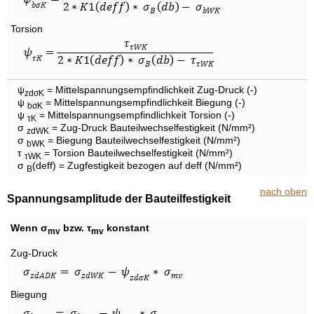
Torsion
ψ
= Mittelspannungsempfindlichkeit Zug-Druck (-)
zdσK
ψ
= Mittelspannungsempfindlichkeit Biegung (-)
bσK
ψ
= Mittelspannungsempfindlichkeit Torsion (-)
τK
σ
= Zug-Druck Bauteilwechselfestigkeit (N/mm²)
zdWK
σ
= Biegung Bauteilwechselfestigkeit (N/mm²)
bWK
τ
= Torsion Bauteilwechselfestigkeit (N/mm²)
τWK
σ
(deff) = Zugfestigkeit bezogen auf deff (N/mm²)
B
nach oben
Spannungsamplitude der Bauteilfestigkeit
Wenn σ
bzw. τ
konstant
mv
mv
Zug-Druck
Biegung