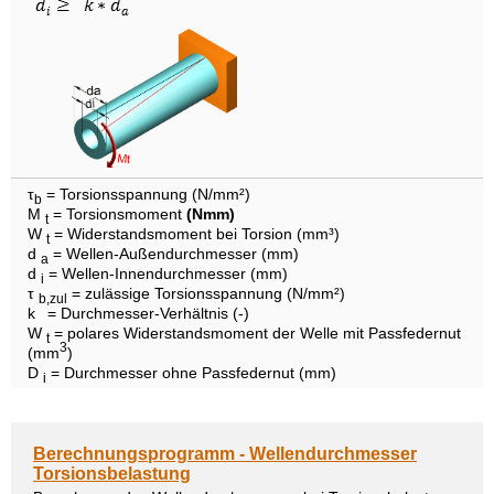
τ
= Torsionsspannung (N/mm²)
b
M
= Torsionsmoment
(Nmm)
t
W
= Widerstandsmoment bei Torsion (mm³)
t
d
= Wellen-Außendurchmesser (mm)
a
d
= Wellen-Innendurchmesser (mm)
i
τ
= zulässige Torsionsspannung (N/mm²)
b,zul
k
= Durchmesser-Verhältnis (-)
W
= polares Widerstandsmoment der Welle mit Passfedernut
t
3
(mm
)
D
= Durchmesser ohne Passfedernut (mm)
i
Berechnungsprogramm - Wellendurchmesser
Torsionsbelastung